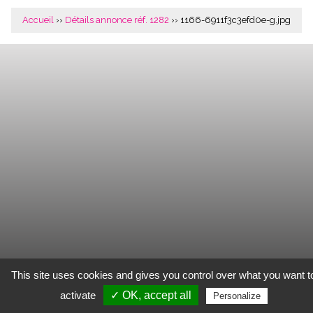
Accueil
››
Détails annonce réf. 1282
›› 1166-6911f3c3efd0e-g.jpg
This site uses cookies and gives you control over what you want t
activate
✓ OK, accept all
Personalize