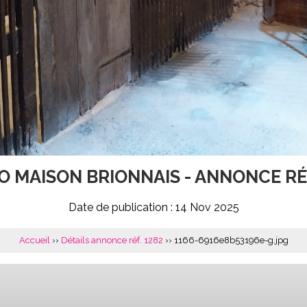
 MAISON BRIONNAIS - ANNONCE RÉ
Date de publication : 14 Nov 2025
Accueil
››
Détails annonce réf. 1282
›› 1166-6916e8b53196e-g.jpg