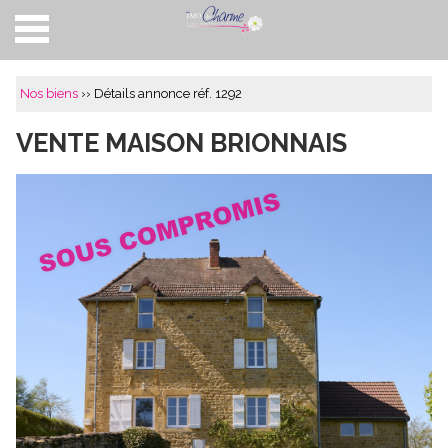
Accueil
Nos biens
›› Détails annonce réf. 1292
Nos biens
VENTE MAISON BRIONNAIS
Acheter
Vendre
Philosophie
A propos
Vendus
Contact
FR
|
EN