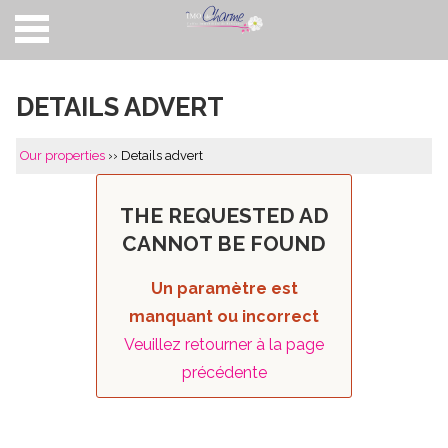
Home
DETAILS ADVERT
Our properties
Buy
Our properties
›› Details advert
Sell
THE REQUESTED AD
Philosophy
CANNOT BE FOUND
About us
Un paramètre est
Sold
manquant ou incorrect
Veuillez retourner à la page
Contact
précédente
FR
|
EN