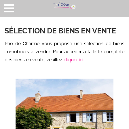
Accueil
SÉLECTION DE BIENS EN VENTE
Nos biens
Imo de Charme vous propose une sélection de biens
Acheter
immobiliers à vendre. Pour accéder à la liste complète
Vendre
des biens en vente, veuillez
cliquer ici
.
Philosophie
A propos
Vendus
Contact
FR
|
EN