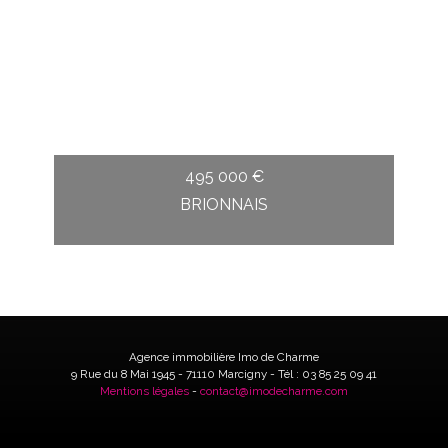
495 000 €
BRIONNAIS
Agence immobilière Imo de Charme
9 Rue du 8 Mai 1945 - 71110 Marcigny - Tél : 03 85 25 09 41
Mentions légales
-
contact@imodecharme.com